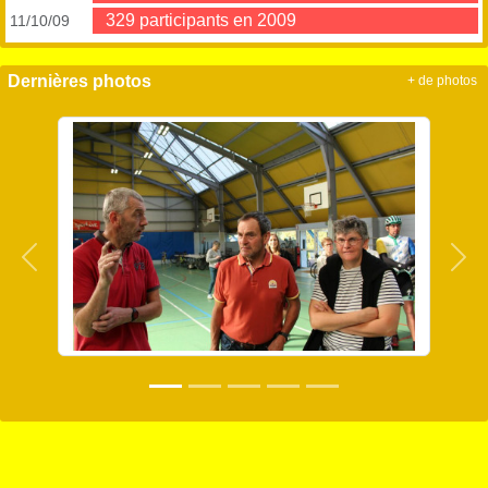
329 participants en 2009
11/10/09
Dernières photos
+ de photos
Précedent
Sui