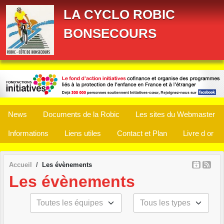
Panneau de gestion des cookies
LA CYCLO ROBIC
BONSECOURS
News
Documents de la Robic
Les sites du Webmaster
Informations
Liens utiles
Contact et Plan
Livre d or
Accueil
Les évènements
Les évènements