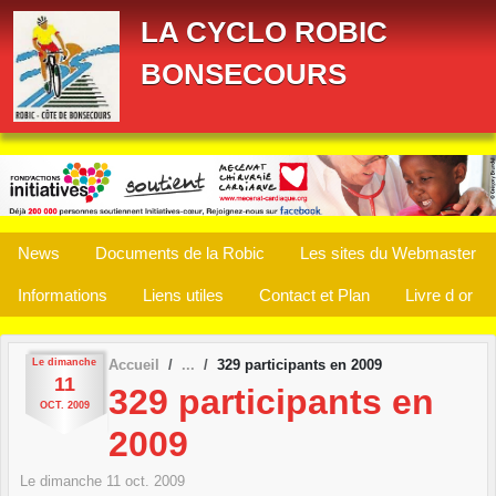
Panneau de gestion des cookies
LA CYCLO ROBIC
BONSECOURS
News
Documents de la Robic
Les sites du Webmaster
Informations
Liens utiles
Contact et Plan
Livre d or
Le
dimanche
Accueil
329 participants en 2009
11
329 participants en
OCT.
2009
2009
Le
dimanche
11
oct.
2009