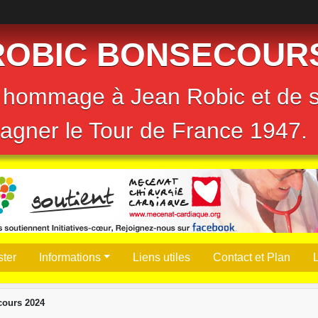
ROBIC BONSECOUR
nd hommage à Jean Robic et de 
agner le Tour de France 1947.
ter
Informations
Liens utiles
Contact et Plan
L
cours 2024