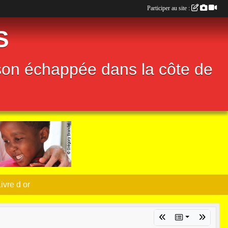
Participer au site :
S
son échappée dans la côte de
ivre d or