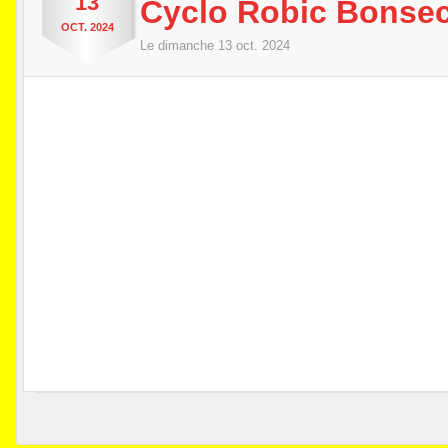
13
Cyclo Robic Bonse
OCT.
2024
Le
dimanche
13
oct.
2024